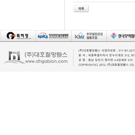
사이트
토토
먹튀검증
사이트
-
토토
먹튀검증
사이트
가상축구
-
가상축구
테더
카지노
-
테더
카지노
안전공원주소
-
안전공원주소
토토갤러리
-
토토갤러리
슬롯사이트
-
슬롯사이트
슈가러쉬1000
-
슈가러쉬1000
노리밋시티
-
노리밋시티